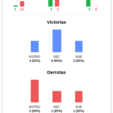
3
14
3
3
6
0
Victorias
KO/TKO
DEC
SUB
3
(25%)
6
(50%)
3
(25%)
Derrotas
KO/TKO
DEC
SUB
2
(50%)
1
(25%)
1
(25%)