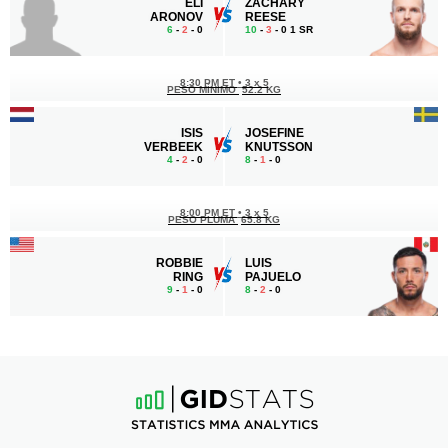
ELI
ZACHARY
ARONOV
REESE
6
-
2
- 0
10
-
3
- 0 1 SR
8:30 PM ET
•
3 x 5
PESO MÍNIMO
52.2 KG
ISIS
JOSEFINE
VERBEEK
KNUTSSON
4
-
2
- 0
8
-
1
- 0
8:00 PM ET
•
3 x 5
PESO PLUMA
65.8 KG
ROBBIE
LUIS
RING
PAJUELO
9
-
1
- 0
8
-
2
- 0