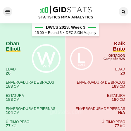
Oban Elliott - Kaik Brito
DWCS 2023, Week 3
15:00
•
Round 3
•
DECISIÓN Majority
Oban
Kaik
Elliott
Brito
OKTAGON
Campeón WW
EDAD
EDAD
28
29
ENVERGADURA DE BRAZOS
ENVERGADURA DE BRAZOS
183
183
CM
CM
ESTATURA
ESTATURA
183
180
CM
CM
ENVERGADURA DE PIERNAS
ENVERGADURA DE PIERNAS
104
N/A
CM
ÚLTIMO PESO
ÚLTIMO PESO
77
77
KG
KG