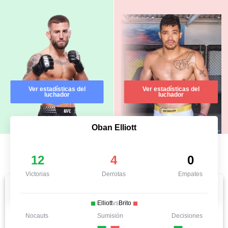
Ver estadísticas del
Ver estadísticas del
luchador
luchador
Oban Elliott
12
4
0
Victorias
Derrotas
Empates
Elliott
vs
Brito
Nocauts
Sumisión
Decisiones